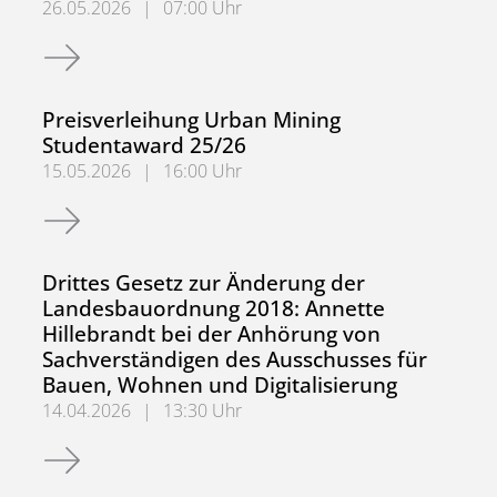
26.05.2026
|
07:00 Uhr
Exkursion nach Paris
Preisverleihung Urban Mining
Studentaward 25/26
15.05.2026
|
16:00 Uhr
Preisverleihung Urban Mining Studentaward 25/26
Drittes Gesetz zur Änderung der
Landesbauordnung 2018: Annette
Hillebrandt bei der Anhörung von
Sachverständigen des Ausschusses für
Bauen, Wohnen und Digitalisierung
14.04.2026
|
13:30 Uhr
Drittes Gesetz zur Änderung der Landesbauordnung 2018: